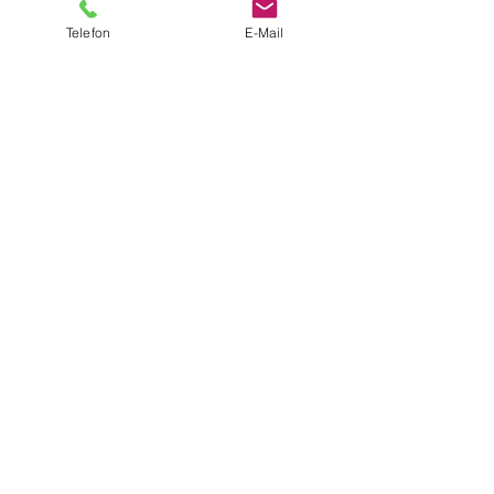
Telefon
E-Mail
Ich akzeptiere die AGB und die
Datenschutzerklärung.
SENDEN