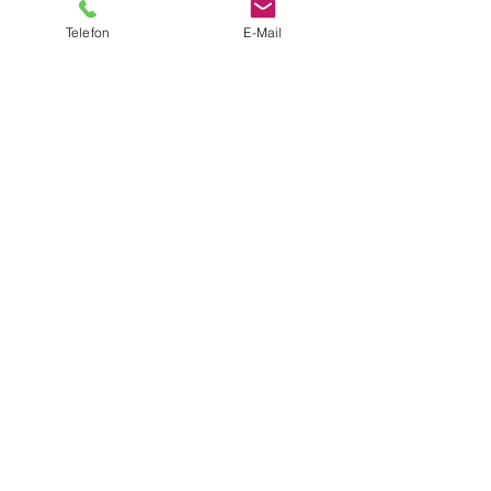
Telefon
E-Mail
Ich akzeptiere die AGB und die
Datenschutzerklärung.
SENDEN