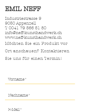
EMIL NEFF
Industriestrasse 9
9050 Appenzell
T
0041 79 566 51 80
info@neff-kunsthandwerk.ch
www.neff-kunsthandwerk.ch
Möchten Sie ein Produkt vor
Ort anschauen? Kontaktieren
Sie uns für
einen Termin!