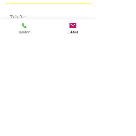
Telefon
E-Mail
Ich akzeptiere die AGB und die
Datenschutzerklärung.
SENDEN